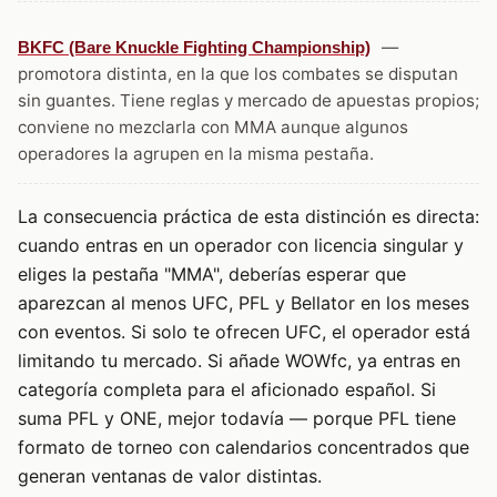
—
BKFC (Bare Knuckle Fighting Championship)
promotora distinta, en la que los combates se disputan
sin guantes. Tiene reglas y mercado de apuestas propios;
conviene no mezclarla con MMA aunque algunos
operadores la agrupen en la misma pestaña.
La consecuencia práctica de esta distinción es directa:
cuando entras en un operador con licencia singular y
eliges la pestaña "MMA", deberías esperar que
aparezcan al menos UFC, PFL y Bellator en los meses
con eventos. Si solo te ofrecen UFC, el operador está
limitando tu mercado. Si añade WOWfc, ya entras en
categoría completa para el aficionado español. Si
suma PFL y ONE, mejor todavía — porque PFL tiene
formato de torneo con calendarios concentrados que
generan ventanas de valor distintas.