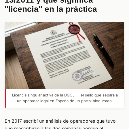
"licencia" en la práctica
Licencia singular activa de la DGOJ — el sello que separa a
un operador legal en España de un portal bloqueado.
En 2017 escribí un análisis de operadores que tuvo
que reescribirse a las dos semanas porque el