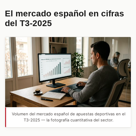
El mercado español en cifras
del T3-2025
Volumen del mercado español de apuestas deportivas en el
T3-2025 — la fotografía cuantitativa del sector.