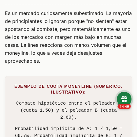
Es un mercado curiosamente subestimado. La mayoría
de principiantes lo ignoran porque "no sienten" estar
apostando al combate, pero matemáticamente es uno
de los mercados con margen más bajo en muchas
casas. La línea reacciona con menos volumen que el
moneyline, lo que a veces deja desajustes
aprovechables.
EJEMPLO DE CUOTA MONEYLINE (NUMÉRICO,
ILUSTRATIVO):
Combate hipotético entre el peleador A
14:44
(cuota 1,50) y el peleador B (cuota
2,60).
Probabilidad implícita de A: 1 / 1,50 =
66,7%. Probabilidad implícita de B: 1 /