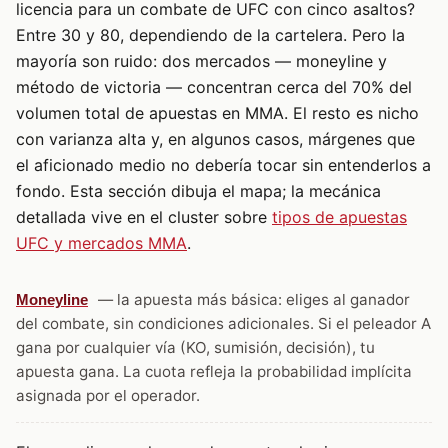
licencia para un combate de UFC con cinco asaltos?
Entre 30 y 80, dependiendo de la cartelera. Pero la
mayoría son ruido: dos mercados — moneyline y
método de victoria — concentran cerca del 70% del
volumen total de apuestas en MMA. El resto es nicho
con varianza alta y, en algunos casos, márgenes que
el aficionado medio no debería tocar sin entenderlos a
fondo. Esta sección dibuja el mapa; la mecánica
detallada vive en el cluster sobre
tipos de apuestas
UFC y mercados MMA
.
— la apuesta más básica: eliges al ganador
Moneyline
del combate, sin condiciones adicionales. Si el peleador A
gana por cualquier vía (KO, sumisión, decisión), tu
apuesta gana. La cuota refleja la probabilidad implícita
asignada por el operador.