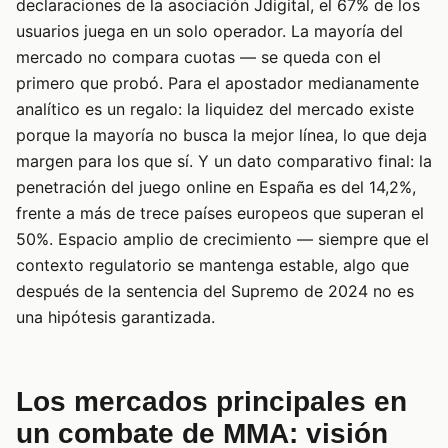
declaraciones de la asociación Jdigital, el 67% de los
usuarios juega en un solo operador. La mayoría del
mercado no compara cuotas — se queda con el
primero que probó. Para el apostador medianamente
analítico es un regalo: la liquidez del mercado existe
porque la mayoría no busca la mejor línea, lo que deja
margen para los que sí. Y un dato comparativo final: la
penetración del juego online en España es del 14,2%,
frente a más de trece países europeos que superan el
50%. Espacio amplio de crecimiento — siempre que el
contexto regulatorio se mantenga estable, algo que
después de la sentencia del Supremo de 2024 no es
una hipótesis garantizada.
Los mercados principales en
un combate de MMA: visión