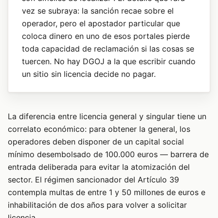
vez se subraya: la sanción recae sobre el
operador, pero el apostador particular que
coloca dinero en uno de esos portales pierde
toda capacidad de reclamación si las cosas se
tuercen. No hay DGOJ a la que escribir cuando
un sitio sin licencia decide no pagar.
La diferencia entre licencia general y singular tiene un
correlato económico: para obtener la general, los
operadores deben disponer de un capital social
mínimo desembolsado de 100.000 euros — barrera de
entrada deliberada para evitar la atomización del
sector. El régimen sancionador del Artículo 39
contempla multas de entre 1 y 50 millones de euros e
inhabilitación de dos años para volver a solicitar
licencia.