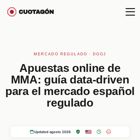
MERCADO REGULADO · DGOJ
Apuestas online de
MMA: guía data-driven
para el mercado español
regulado
Updated agosto 2026
18+