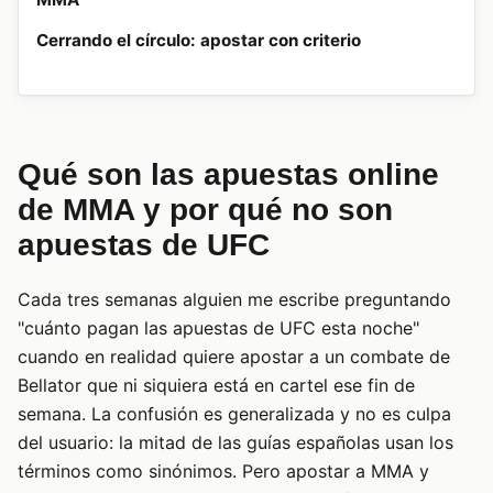
Cerrando el círculo: apostar con criterio
Qué son las apuestas online
de MMA y por qué no son
apuestas de UFC
Cada tres semanas alguien me escribe preguntando
"cuánto pagan las apuestas de UFC esta noche"
cuando en realidad quiere apostar a un combate de
Bellator que ni siquiera está en cartel ese fin de
semana. La confusión es generalizada y no es culpa
del usuario: la mitad de las guías españolas usan los
términos como sinónimos. Pero apostar a MMA y