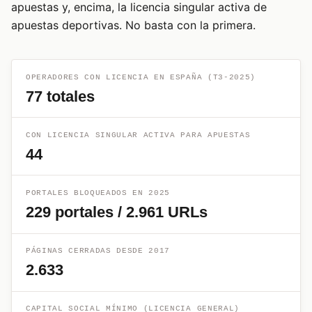
apuestas y, encima, la licencia singular activa de
apuestas deportivas. No basta con la primera.
OPERADORES CON LICENCIA EN ESPAÑA (T3-2025)
77 totales
CON LICENCIA SINGULAR ACTIVA PARA APUESTAS
44
PORTALES BLOQUEADOS EN 2025
229 portales / 2.961 URLs
PÁGINAS CERRADAS DESDE 2017
2.633
CAPITAL SOCIAL MÍNIMO (LICENCIA GENERAL)